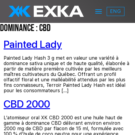
Skip to main content
ENG
Menu
EXKA
Dominance :
CBD
Painted Lady
Painted Lady Hash 3 g met en valeur une variété à
dominance sativa unique et de haute qualité, élaborée à
partir de matière première cultivée par les meilleurs
maîtres cultivateurs du Québec. Offrant un profil
olfactif floral et une malléabilité attendus par les plus
fins connaisseurs, Terroir Painted Lady Hash est idéal
pour les consommateurs […]
CBD 2000
L’atomiseur oral XK CBD 2000 est une huile haut de
gamme à dominance CBD délivrant environ environ
2000 mg de CBD par flacon de 15 ml, formulée avec
100 % d’huile de coco neutre pour une expérience