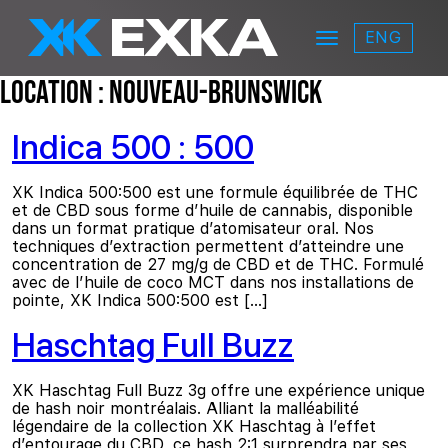
Skip to main content
ENG
Menu
EXKA
Location :
Nouveau-Brunswick
Indica 500 : 500
XK Indica 500:500 est une formule équilibrée de THC
et de CBD sous forme d’huile de cannabis, disponible
dans un format pratique d’atomisateur oral. Nos
techniques d’extraction permettent d’atteindre une
concentration de 27 mg/g de CBD et de THC. Formulé
avec de l’huile de coco MCT dans nos installations de
pointe, XK Indica 500:500 est […]
Haschtag Full Buzz
XK Haschtag Full Buzz 3g offre une expérience unique
de hash noir montréalais. Alliant la malléabilité
légendaire de la collection XK Haschtag à l’effet
d’entourage du CBD, ce hash 2:1 surprendra par ses