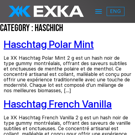
Skip to main content
ENG
Menu
EXKA
Category :
Haschich
Haschtag Polar Mint
Le XK Haschtag Polar Mint 2 g est un hash noir de
type gummy montréalais, offrant des saveurs subtiles
et onctueuses de menthe polaire et de menthol. Ce
concentré artisanal est collant, malléable et conçu pour
offrir une expérience traditionnelle avec une touche de
modernité. Chaque lot est composé d’un mélange de
nos meilleures biomasses, […]
Haschtag French Vanilla
Le XK Haschtag French Vanilla 2 g est un hash noir de
type gummy montréalais, offrant des saveurs de vanille
subtiles et onctueuses. Ce concentré artisanal est
collant, malléable et conçu pour offrir une expérience