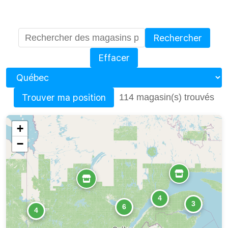
Rechercher
Effacer
Province
Trouver ma position
114 magasin(s) trouvés
+
−
4
3
6
4