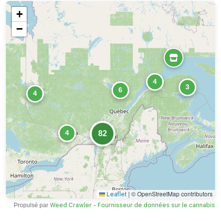
+
−
4
3
6
4
4
82
|
© OpenStreetMap contributors
Leaflet
Propulsé par
Weed Crawler - Fournisseur de données sur le cannabis