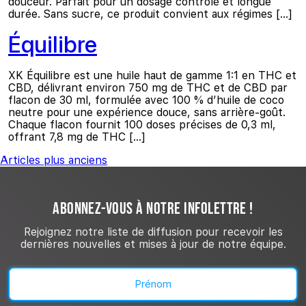
douceur. Parfait pour un dosage contrôlé et longue
durée. Sans sucre, ce produit convient aux régimes […]
Équilibre
XK Équilibre est une huile haut de gamme 1:1 en THC et
CBD, délivrant environ 750 mg de THC et de CBD par
flacon de 30 ml, formulée avec 100 % d’huile de coco
neutre pour une expérience douce, sans arrière-goût.
Chaque flacon fournit 100 doses précises de 0,3 ml,
offrant 7,8 mg de THC […]
Navigation des articles
Articles plus anciens
ABONNEZ-VOUS À NOTRE INFOLETTRE !
Rejoignez notre liste de diffusion pour recevoir les
dernières nouvelles et mises à jour de notre équipe.
Nom
(Nécessaire)