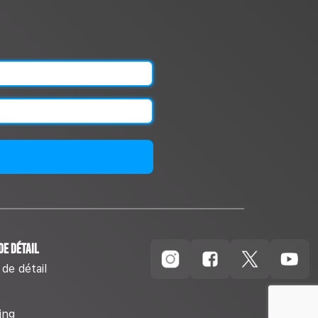
de détail
 de détail
ing