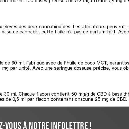
con fournit 100 doses précises de 0,3 ml, offrant 7,8 mg d
 élevés des deux cannabinoïdes. Les utilisateurs peuvent r
base de cannabis, cette huile n’a pas de parfum fort. Ave
e de 30 ml. Fabriqué avec de l’huile de coco MCT, garantis
mg par unité. Avec une seringue doseuse précise, vous ob
e 30 ml. Chaque flacon contient 50 mg/g de CBD à base d’h
s de 0,5 ml par flacon contenant chacune 25 mg de CBD. Di
-VOUS À NOTRE INFOLETTRE !