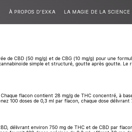
S
À PROPOS D’EXKA
LA MAGIE DE LA SCIENCE
ée de CBD (50 mg/g) et de CBG (10 mg/g) pour une formule c
 cannabinoïde simple et structuré, goutte après goutte. Le ré
l. Chaque flacon contient 28 mg/g de THC concentré, à base
nez 100 doses de 0,3 ml par flacon, chaque dose délivrant 
CBD, délivrant environ 750 mg de THC et de CBD par flacon