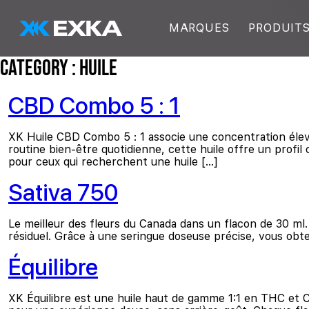
Skip to main content
MARQUES
PRODUIT
EXKA
Category :
Huile
CBD Combo 5 : 1
XK Huile CBD Combo 5 : 1 associe une concentration élev
routine bien-être quotidienne, cette huile offre un profil
pour ceux qui recherchent une huile […]
Sativa 750
Le meilleur des fleurs du Canada dans un flacon de 30 m
résiduel. Grâce à une seringue doseuse précise, vous obte
Équilibre
XK Équilibre est une huile haut de gamme 1:1 en THC et 